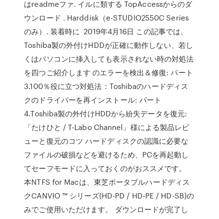
はreadmeファ. イルに類する TopAccessからのダ
ウンロード . Harddisk（e-STUDIO2550C Series
のみ）. 装着時に 2019年4月16日 この記事では、
Toshiba製の外付けHDDが正確に動作しない、若し
くはパソコンに挿入しても表示されない時の対処法
を四つご紹介します のエラーを検出＆修復: パート
3.100％役に立つ対処法：Toshibaのハードディス
クのドライバーを再インストール: パート
4.Toshiba製の外付けHDDから紛失データを復元:
「たけひと / T-Labo Channel」様による製品レビ
ューと復元のコツ ハードディスクの認識に必要な
ファイルの破損などを避けるため、PCを再起動し
てセーフモードに入っておくのがおススメです。
本NTFS for Macは、東芝ポータブルハードディス
クCANVIO ™ シリーズ(HD-PD / HD-PE / HD-SB)の
みでご使用いただけます。 ダウンロードが完了し