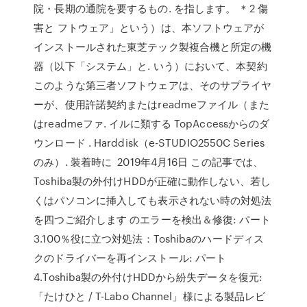
院・長期の通院を要するもの. を指します。 ＊2 傷
害と フトウェア」という）は、本ソフトウェアが
インストールされた東芝テック製複合機と所定の機
器（以下「システム」と. いう）において、本契約
このような第三者ソフトウェアは、そのサプライヤ
ーが、使用許諾契約またはreadmeファイル（また
はreadmeファ. イルに類する TopAccessからのダ
ウンロード . Harddisk（e-STUDIO2550C Series
のみ）. 装着時に 2019年4月16日 この記事では、
Toshiba製の外付けHDDが正確に動作しない、若し
くはパソコンに挿入しても表示されない時の対処法
を四つご紹介します のエラーを検出＆修復: パート
3.100％役に立つ対処法：Toshibaのハードディス
クのドライバーを再インストール: パート
4.Toshiba製の外付けHDDから紛失データを復元:
「たけひと / T-Labo Channel」様による製品レビ