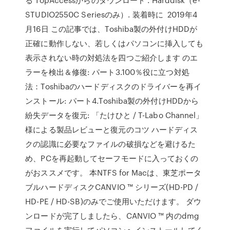
STUDIO2550C Seriesのみ）. 装着時に 2019年4
月16日 この記事では、Toshiba製の外付けHDDが
正確に動作しない、若しくはパソコンに挿入しても
表示されない時の対処法を四つご紹介します のエ
ラーを検出＆修復: パート3.100％役に立つ対処
法：Toshibaのハードディスクのドライバーを再イ
ンストール: パート4.Toshiba製の外付けHDDから
紛失データを復元: 「たけひと / T-Labo Channel」
様による製品レビューと復元のコツ ハードディス
クの認識に必要なファイルの破損などを避けるた
め、PCを再起動してセーフモードに入っておくの
がおススメです。 本NTFS for Macは、東芝ポータ
ブルハードディスクCANVIO ™ シリーズ(HD-PD /
HD-PE / HD-SB)のみでご使用いただけます。 ダウ
ンロードが完了しましたら、CANVIO ™ 内のdmg
ファイルを実行してパソコンへインストールしてく