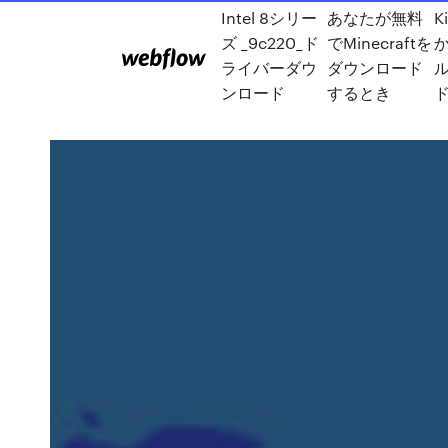
Intel 8シリー
あなたが無料
K
ズ _9c220_ド
でMinecraftを
か
ライバーダウ
ダウンロード
ンロード
するとき