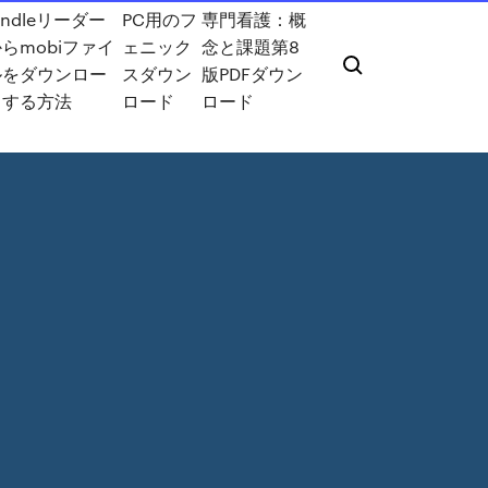
indleリーダー
PC用のフ
専門看護：概
らmobiファイ
ェニック
念と課題第8
ルをダウンロー
スダウン
版PDFダウン
ドする方法
ロード
ロード